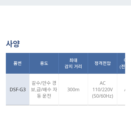
사양
최대
이
품번
용도
정격전압
감지 거리
(전극
갈수/만수 경
AC
DSF-G3
보,급/배수 자
300m
110/220V
AC
동 운전
(50/60Hz)