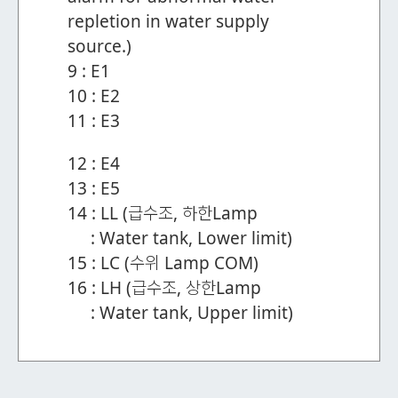
repletion in water supply
source.)
9 : E1
10 : E2
11 : E3
12 : E4
13 : E5
14 : LL (급수조, 하한Lamp
: Water tank, Lower limit)
15 : LC (수위 Lamp COM)
16 : LH (급수조, 상한Lamp
: Water tank, Upper limit)