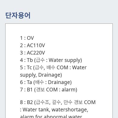
단자용어
1 : OV
2 : AC110V
3 : AC220V
4 : Tb (급수 : Water supply)
5 : Tc (급수, 배수 COM : Water
supply, Drainage)
6 : Ta (배수 : Drainage)
7 : B1 (경보 COM : alarm)
8 : B2 (급수조, 갈수, 만수 경보 COM
: Water tank, watershortage,
alarm for abnormal water