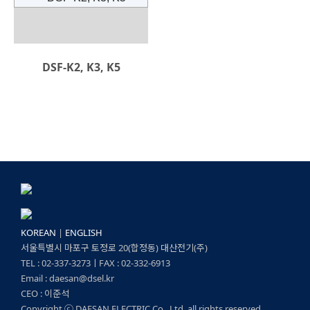
DSF-K2, K3, K5
A3-자동 수위 조절기
A레벨 콘트롤러
DSF-232•E, 233•E,
KOREAN
|
ENGLISH
서울특별시 마포구 토정로 20(합정동) 대산전기(주)
235•E(경보용)
TEL : 02-337-3273ㅣFAX : 02-332-6913
Email : daesan@dsel.kr
CEO : 이준석
Copyright ⓒ DAESAN ELECTRIC Co., Ltd. all rights reserved.