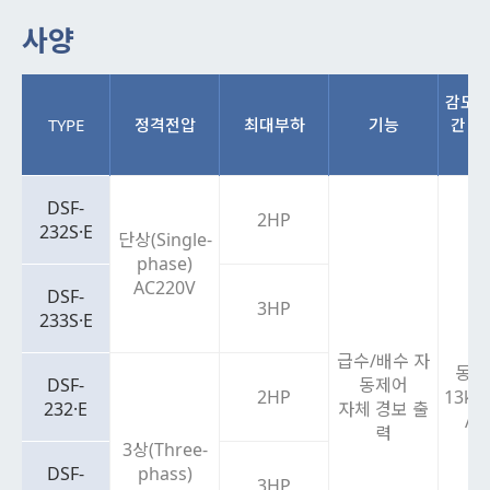
사양
감도별
TYPE
정격전압
최대부하
기능
간 전
및
DSF-
2HP
232S·E
단상(Single-
phase)
AC220V
DSF-
3HP
233S·E
급수/배수 자
동작
DSF-
동제어
2HP
13kΩ
232·E
자체 경보 출
AC
력
3상(Three-
DSF-
phass)
3HP