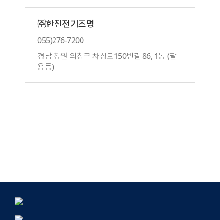
㈜한진전기조명
055)276-7200
경남 창원 의창구 차상로150번길 86, 1동 (팔
용동)