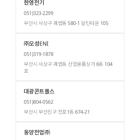
한영전기
051)323-2299
부산시 사상구 괘법동 580-1 알틴타운 105
㈜오성ENI
051)319-1878
부산시 사상구 괘법동 산업용품상가 6동 104
호
대광콘트롤스
051)804-0562
부산시 부산진구 전포1동 674-21
동양전업㈜