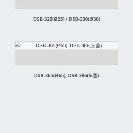
DSB-325(Ø25) / DSB-330(Ø30)
DSB-365(Ø65), DSB-386(노출)