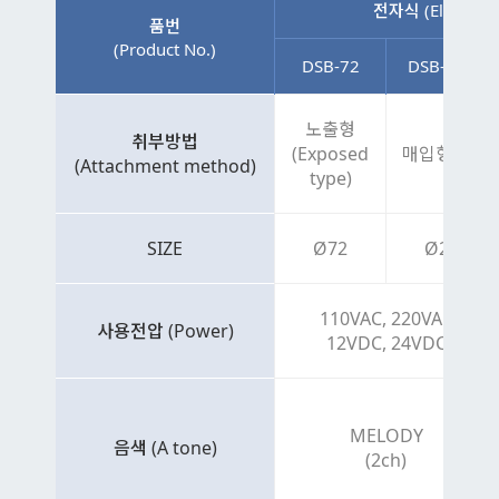
전자식 (Electroni
품번
(Product No.)
DSB-72
DSB-727
노출형
취부방법
(Exposed
매입형 (Retre
(Attachment method)
type)
SIZE
Ø72
Ø25
110VAC, 220VAC
사용전압 (Power)
12VDC, 24VDC
MELODY
음색 (A tone)
(2ch)