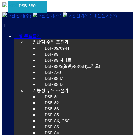
DSB-325
DSB-330
Skip
대산전기(주)
to
content
레벨 콘트롤러
일반형 수위 조절기
DSF-09/09·H
DSF-88
DSF-88·하나로
DSF-88•S(일반)/88•SH(고감도)
DSF-720
DSF-88·M
DSF-88·D
기능형 수위 조절기
DSF-G1
DSF-G2
DSF-G3
DSF-G5
DSF-G6, G6C
DSF-GS
DSF-GA