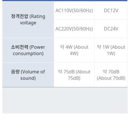
AC110V(50/60Hz)
DC12V
정격전압 (Rating
voltage
AC220V(50/60Hz)
DC24V
소비전력 (Power
약 4W (About
약 1W (About
consumption)
4W)
1W)
음량 (Volume of
약 75dB (About
약 70dB
sound)
75dB)
(About 70dB)