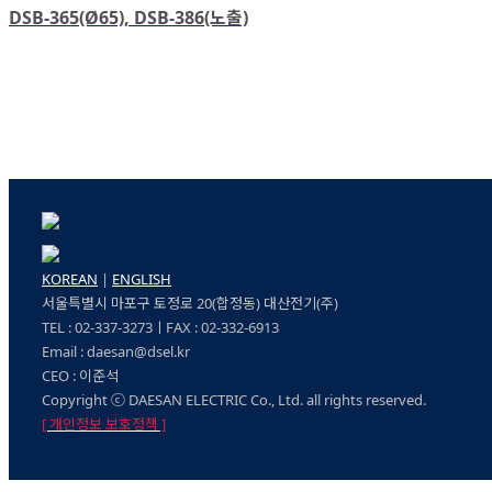
DSB-365(Ø65), DSB-386(노출)
c2-산업용 부저
C산업용 타이머
부저
소켓
DSB-325(Ø25) / DSB-330(Ø30)
KOREAN
|
ENGLISH
서울특별시 마포구 토정로 20(합정동) 대산전기(주)
TEL : 02-337-3273ㅣFAX : 02-332-6913
Email : daesan@dsel.kr
CEO : 이준석
Copyright ⓒ DAESAN ELECTRIC Co., Ltd. all rights reserved.
[ 개인정보 보호정책 ]