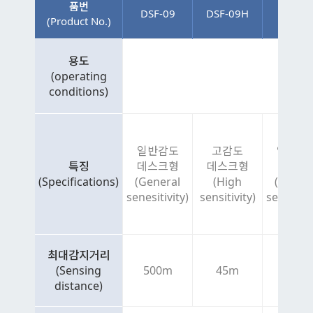
품번
DSF-09
DSF-09H
DSF-8
(Product No.)
용도
(operating
conditions)
일반감도
고감도
일반감
특징
데스크형
데스크형
소켓형
(Specifications)
(General
(High
(Gener
senesitivity)
sensitivity)
senesitiv
최대감지거리
(Sensing
500m
45m
500m
distance)