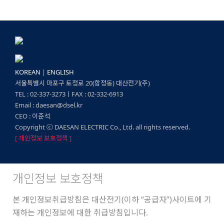
B1-전극봉 홀더
B레벨 센서
고온·고압용 전극 센서/홀더
KOREAN
|
ENGLISH
서울특별시 마포구 토정로 20(합정동) 대산전기(주)
TEL : 02-337-3273ㅣFAX : 02-332-6913
Email : daesan@dsel.kr
CEO : 이준석
Copyright ⓒ DAESAN ELECTRIC Co., Ltd. all rights reserved.
[ 개인정보 보호정책 ]
개인정보 보호정책
본 개인정보취급방침은 대산전기(이하 “공급자”)사이트에 기
재하는 개인정보에 대한 취급방침입니다.