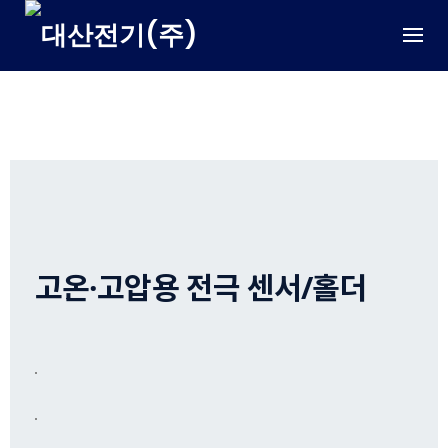
Skip
to
content
LEVEL SENSOR / 레벨 센서 – 전극봉홀더
고온·고압용 전극 센서/홀더