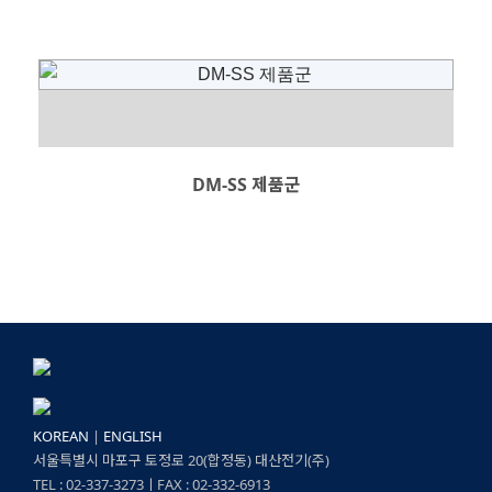
DM-SS 제품군
B4-소형 레벨 스위치(SUS형)
B레벨 센서
DM-SLG/SLGH/SLGHP
KOREAN
|
ENGLISH
서울특별시 마포구 토정로 20(합정동) 대산전기(주)
TEL : 02-337-3273ㅣFAX : 02-332-6913