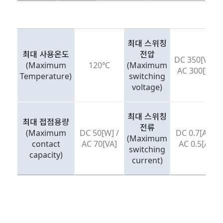
최대 스위칭
최대 사용온도
전압
DC 350[V] /
(Maximum
120℃
(Maximum
AC 300[V]
Temperature)
switching
voltage)
최대 스위칭
최대 접점용량
전류
(Maximum
DC 50[W] /
DC 0.7[A] /
(Maximum
contact
AC 70[VA]
AC 0.5[A]
switching
capacity)
current)