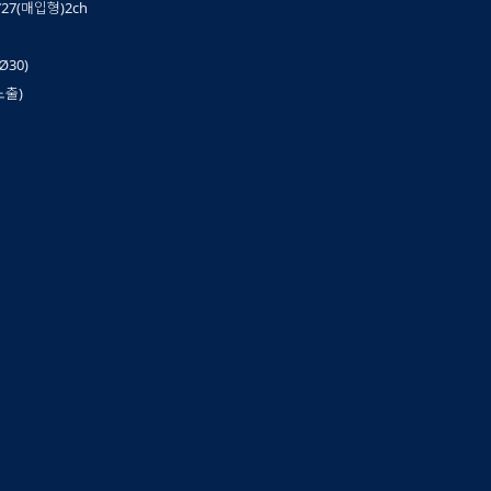
-727(매입형)2ch
(Ø30)
(노출)