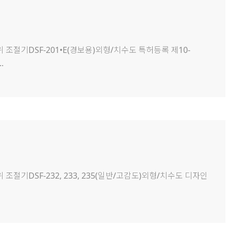
 수위 조절기DSF-201•E(경보용)외형/치수도 특허등록 제10-
.
수위 조절기DSF-232, 233, 235(일반/고감도)외형/치수도 디자인