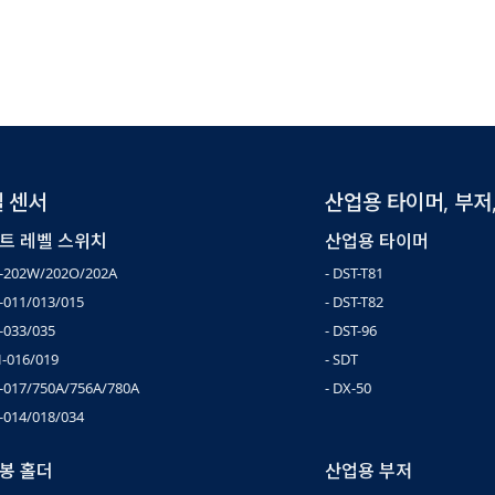
 센서
산업용 타이머, 부저
트 레벨 스위치
산업용 타이머
F-202W/202O/202A
- DST-T81
F-011/013/015
- DST-T82
-033/035
- DST-96
H-016/019
- SDT
F-017/750A/756A/780A
- DX-50
F-014/018/034
봉 홀더
산업용 부저