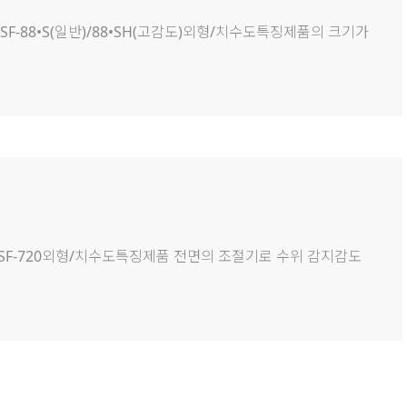
형DSF-88•S(일반)/88•SH(고감도)외형/치수도특징제품의 크기가
일반형DSF-720외형/치수도특징제품 전면의 조절기로 수위 감지감도