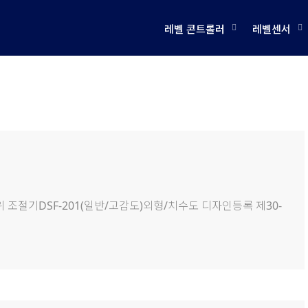
레벨 콘트롤러
레벨센서
 수위 조절기DSF-201(일반/고감도)외형/치수도 디자인등록 제30-