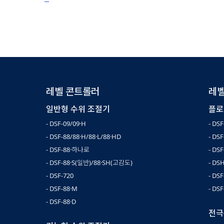
레벨 콘트롤러
레벨
일반형 수위 조절기
플로
- DSF-09/09·H
- DS
- DSF-88/88·H/88·L/88·HD
- DS
- DSF-88·하나로
- DSF
- DSF-88·S(일반)/88·SH(고감도)
- DS
- DSF-720
- DS
- DSF-88·M
- DS
- DSF-88·D
전극