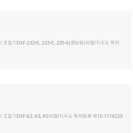
위 조절기DSF-232•E, 233•E, 235•E(경보용)외형/치수도 특허
위 조절기DSF-K2, K3, K5외형/치수도 특허등록 제10-1116229